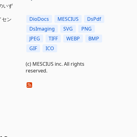
スのいず
DioDocs
MESCIUS
DsPdf
イセン
DsImaging
SVG
PNG
JPEG
TIFF
WEBP
BMP
GIF
ICO
(c) MESCIUS inc. All rights
reserved.