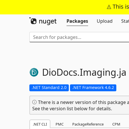
This i
Packages
Upload
Sta
DioDocs.
Imaging.
ja
.NET Standard 2.0
.NET Framework 4.6.2
There is a newer version of this package a
See the version list below for details.
.NET CLI
PMC
PackageReference
CPM