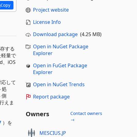
Copy
Project website
License Info
Download package
(4.25 MB)
Open in NuGet Package
依存する
Explorer
た軽量で
、iOS
Open in FuGet Package
Explorer
対応して
Open in NuGet Trends
ト処
ト側
Report package
に行えま
Owners
Contact owners
→
/
）を
MESCIUS.JP