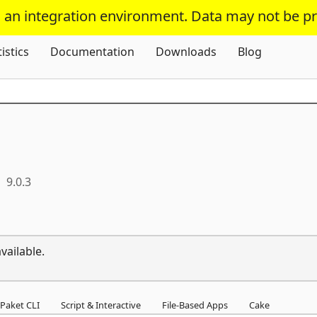
s an integration environment. Data may not be p
Skip To Content
tistics
Documentation
Downloads
Blog
9.0.3
vailable.
Paket CLI
Script & Interactive
File-Based Apps
Cake