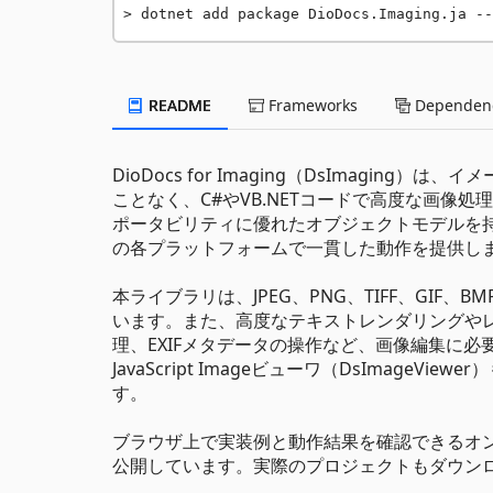
dotnet add package DioDocs.Imaging.ja --
README
Frameworks
Dependenc
DioDocs for Imaging（DsImagi
ことなく、C#やVB.NETコードで高度な画像
ポータビリティに優れたオブジェクトモデルを持ち、.NE
の各プラットフォームで一貫した動作を提供し
本ライブラリは、JPEG、PNG、TIFF、GI
います。また、高度なテキストレンダリングや
理、EXIFメタデータの操作など、画像編集に
JavaScript Imageビューワ（DsImag
す。
ブラウザ上で実装例と動作結果を確認できるオ
公開しています。実際のプロジェクトもダウン