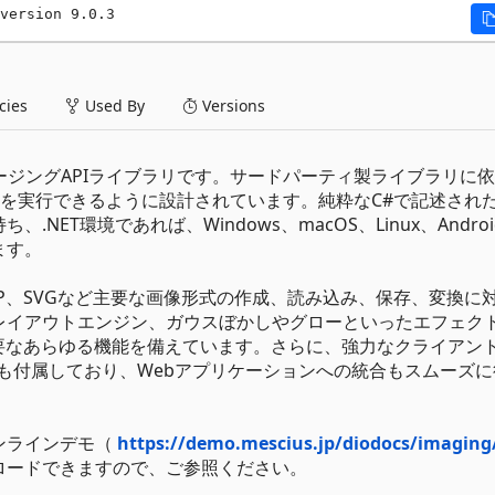
version 9.0.3
ies
Used By
Versions
ng）は、イメージングAPIライブラリです。サードパーティ製ライブラリに
処理を実行できるように設計されています。純粋なC#で記述され
T環境であれば、Windows、macOS、Linux、Android
ます。
F、BMP、SVGなど主要な画像形式の作成、読み込み、保存、変換に
レイアウトエンジン、ガウスぼかしやグローといったエフェク
必要なあらゆる機能を備えています。さらに、強力なクライアン
eViewer）も付属しており、Webアプリケーションへの統合もスムーズ
ンラインデモ（
https://demo.mescius.jp/diodocs/imaging
ロードできますので、ご参照ください。